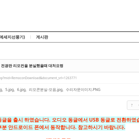
Skip to content
(메세지선풍기)
게시판
LED 전광판 리모컨을 분실했을때 대처요령
php?mid=RemoconDownload&document_srl=1263771
pg
,
5.jpg
,
6.jpg
,
리모콘분실-모음.jpg
,
수리자문이미지.PNG
?
동글을 출시 하였습니다. 오디오 동글에서 USB 동글로 전환하였
부분 안드로이드 폰에서 동작합니다. 참고하시기 바랍니다.