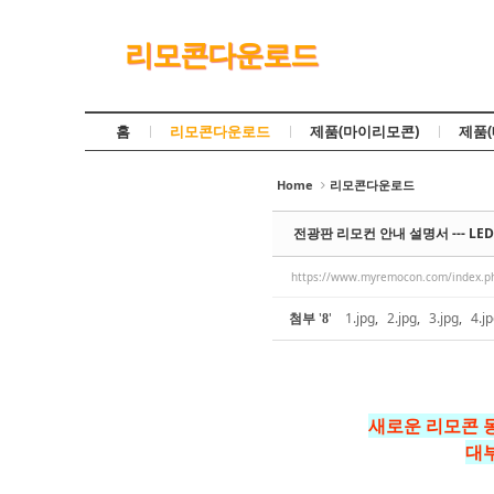
Sketchbook5, 스케치북5
리모콘다운로드
홈
리모콘다운로드
제품(마이리모콘)
제품
Home
리모콘다운로드
Sketchbook5, 스케치북5
전광판 리모컨 안내 설명서 --- 
https://www.myremocon.com/index.
첨부
'
'
1.jpg
,
2.jpg
,
3.jpg
,
4.j
8
새로운 리모콘 
대