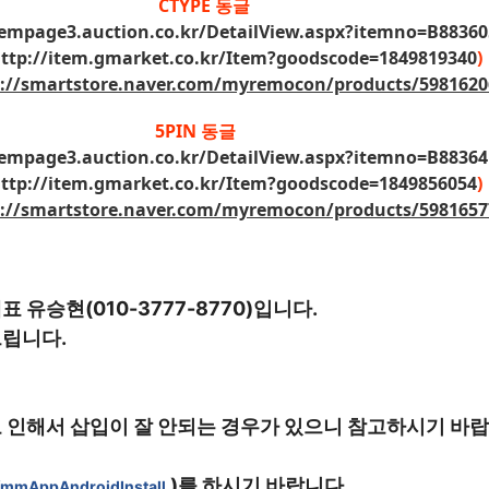
CTYPE 동글
tempage3.auction.co.kr/DetailView.aspx?itemno=B8836
ttp://item.gmarket.co.kr/Item?goodscode=1849819340
)
s://smartstore.naver.com/myremocon/products/5981620
5PIN 동글
tempage3.auction.co.kr/DetailView.aspx?itemno=B8836
ttp://item.gmarket.co.kr/Item?goodscode=1849856054
)
s://smartstore.naver.com/myremocon/products/5981657
유승현(010-3777-8770)입니다.
립니다.
 인해서 삽입이 잘 안되는 경우가 있으니 참고하시기 바랍
 )를 하시기 바랍니다.
/mmAppAndroidInstall