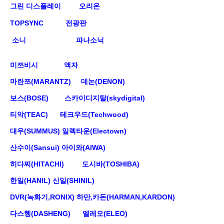
그린 디스플레이
오리온
TOPSYNC
전광판
소니
파나소닉
미쯔비시
액자
마란쯔(MARANTZ)
데논(DENON)
보스(BOSE)
스카이디지탈(skydigital)
티악(TEAC)
테크우드(Techwood)
대우(SUMMUS)
일렉타운(Electown)
산수이(Sansui)
아이와(AIWA)
히다찌(HITACHI)
도시바(TOSHIBA)
한일(HANIL)
신일(SHINIL)
DVR(녹화기,RONIX)
하만,카돈(HARMAN,KARDON)
다스헹(DASHENG)
엘레오(ELEO)