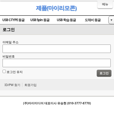
메뉴
제품(마이리모콘)
USB C-TYPE 동글
USB 5pin 동글
USB 학습 동글
도채비 동글
▼
로그인
오디오 동글
IR 중계기
안드로이드 앱 설치
아이폰 환경 설정방법
동글 시작하기
도채비 외부 제어
디바이스 정보 보내기
도채비시작하기
이메일 주소
전광판 리모콘 안내
구 프로파일 불러오기
자주하는 질문
안드로이드 앱 사용법
비밀번호
제품구매(마이리모콘)
로그인 유지
로그인
ID/PW 찾기
회원가입
(주)마이미디어 대표이사 유승현 (010-3777-8770)