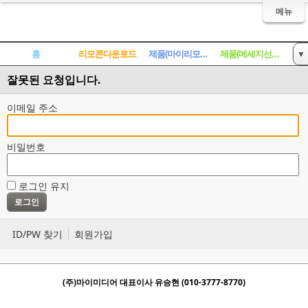
메뉴
홈
리모콘다운로드
제품(마이리모콘)
제품(메세지선풍기)
▼
잘못된 요청입니다.
게시판
이메일 주소
비밀번호
로그인 유지
ID/PW 찾기
회원가입
(주)마이미디어 대표이사 유승현 (010-3777-8770)