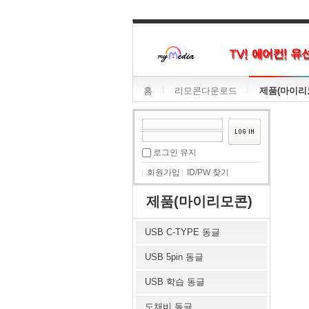
홈
리모콘다운로드
제품(마이리
로그인 유지
회원가입
ID/PW 찾기
제품(마이리모콘)
USB C-TYPE 동글
USB 5pin 동글
USB 학습 동글
도채비 동글