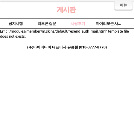
메뉴
게시판
공지사항
리모콘 질문
사용후기
마이리모콘 사용법
Err : './modules/member/m.skins/default/resend_auth_mail.html' template file
does not exists.
(주)마이미디어 대표이사 유승현 (010-3777-8770)